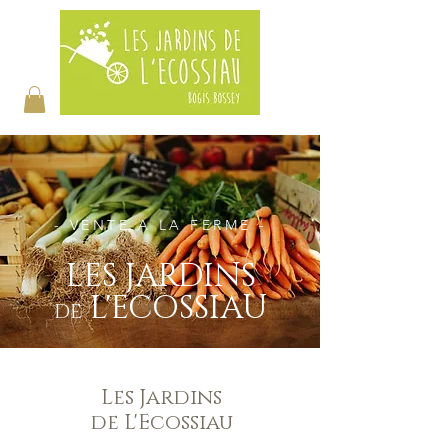
- VENTE A LA FERME -
LES JARDINS
L'ECOSSIAU
DE
Les Jardins
de L'Ecossiau