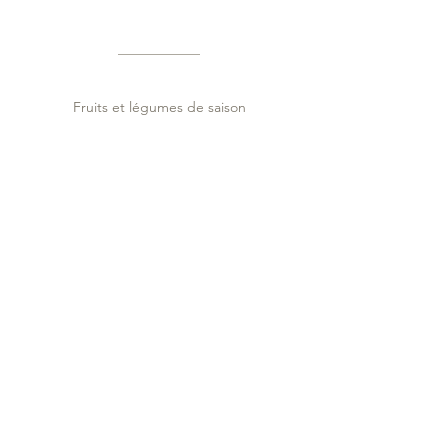
Fruits et légumes de saison
Viande de nos porcs laineux
Œufs de la ferme
Différentes huiles pressées sur
l’exploitation (colza, tournesol,
caméline, noix, amande, noisette,
graine de coriandre)
Miels de nos ruches
Vin de nos vignes (Pinot noir, Garanoir,
Œil de perdrix)